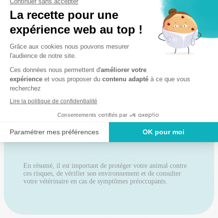
Chenilles processionnaires : Ces chenilles, recouvertes
de poils urticants, peuvent provoquer de graves
réactions si ingérées ou en contact avec la peau. Elles
sont particulièrement actives entre mars et avril,
surtout dans les forêts de pins et de chênes.
Plantes toxiques : De nombreuses plantes de
printemps, comme le muguet, le laurier-rose, la tulipe,
l’aloe vera et le lys sont toxiques pour les animaux et
peuvent causer des symptômes graves, voire la mort en
cas d’ingestion.
Allergies : Les animaux, comme les humains, peuvent
souffrir d’allergies printanières, provoquant
démangeaisons, plaques rouges et « hot spot ». Une
consultation chez votre vétérinaire est conseillée en cas
de symptômes persistants.
Épillets : Ces petites graines de graminées peuvent se
coincer dans le pelage de votre animal et pénétrer la
peau, entraînant douleurs et infections.
En résumé, il est important de protéger votre animal contre
ces risques, de vérifier son environnement et de consulter
votre vétérinaire en cas de symptômes préoccupants.