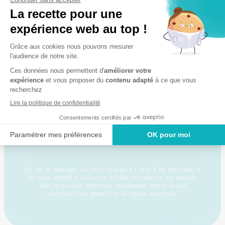
En bref :
Protéger son animal contre les morsures de tique à l’aide d’un
traitement adapté est le premier réflexe à avoir.
Lors des périodes à risque, il est mieux d’éviter les forêts et
hautes herbes afin de limiter les risques.
En cas de morsure, on retire la tique à l’aide d’un tire-tique et
on reste attentif à la plaie et à l’état de santé de son animal,
afin de pouvoir intervenir rapidement auprès de son
vétérinaire dès apparition de signes anormaux.