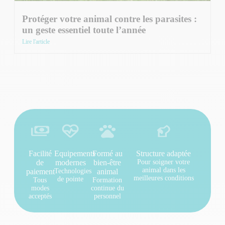
Protéger votre animal contre les parasites :
un geste essentiel toute l’année
Lire l'article
Facilité
Equipements
Formé au
Structure adaptée
de
modernes
bien-être
Pour soigner votre
animal dans les
paiement
Technologies
animal
meilleures conditions
de pointe
Tous
Formation
modes
continue du
acceptés
personnel