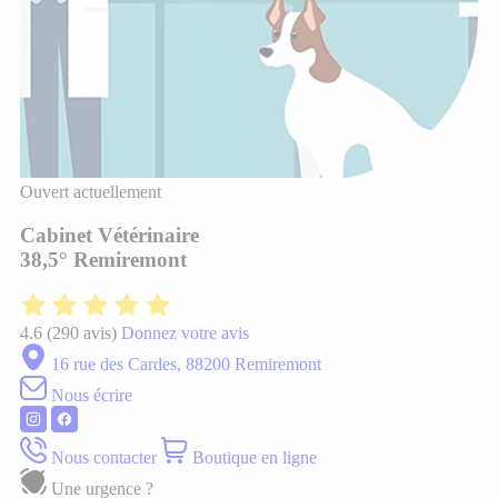
Ouvert actuellement
Cabinet Vétérinaire
38,5° Remiremont
4.6
(290 avis)
Donnez votre avis
16 rue des Cardes, 88200 Remiremont
Nous écrire
Nous contacter
Boutique en ligne
Une urgence ?