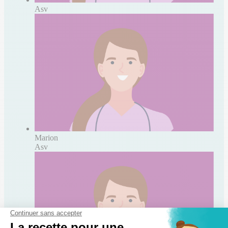
Asv
Marion
Asv