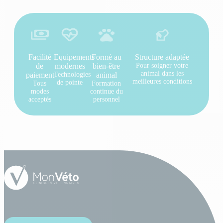
Facilité
Equipements
Formé au
Structure adaptée
de
modernes
bien-être
Pour soigner votre
animal dans les
paiement
Technologies
animal
meilleures conditions
de pointe
Tous
Formation
modes
continue du
acceptés
personnel