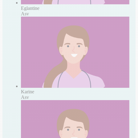
Eglantine
Asv
Karine
Asv