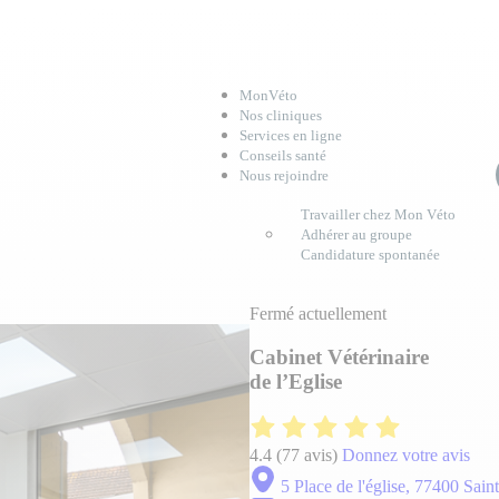
MonVéto
Nos cliniques
Services en ligne
Conseils santé
Nous rejoindre
Travailler chez Mon Véto
Adhérer au groupe
Candidature spontanée
Fermé actuellement
Cabinet Vétérinaire
de l’Eglise
4.4
(77 avis)
Donnez votre avis
5 Place de l'église, 77400 Sain