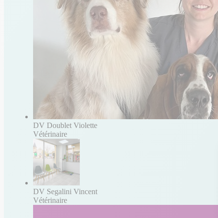
DV Doublet Violette
Vétérinaire
DV Segalini Vincent
Vétérinaire