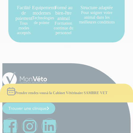
Facilité
Equipements
Formé au
Structure adaptée
de
modernes
bien-être
Pour soigner votre
animal dans les
paiement
Technologies
animal
meilleures conditions
de pointe
Tous
Formation
modes
continue du
acceptés
personnel
Prendre rendez-vous
à la Cabinet Vétérinaire SAMBRE VET
Trouver une clinique