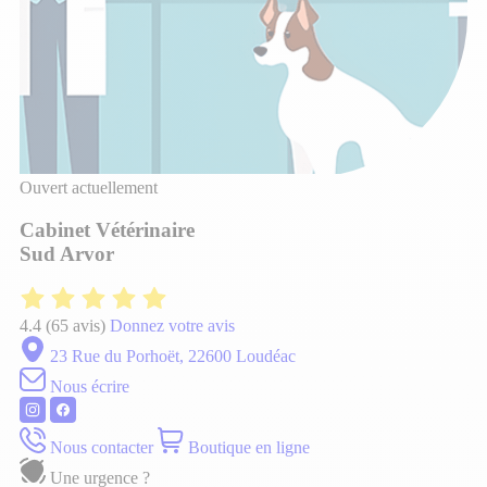
Ouvert actuellement
Cabinet Vétérinaire
Sud Arvor
4.4
(65 avis)
Donnez votre avis
23 Rue du Porhoët, 22600 Loudéac
Nous écrire
Nous contacter
Boutique en ligne
Une urgence ?