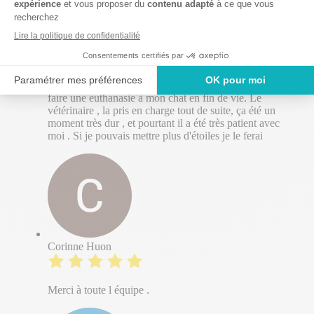
lauriane huret
Le cabinet vétérinaire sud arvor est l'un des meilleurs
cabinet que je connaisse , très à l'écoute, professionnel.
Les soignants sont très compréhensifs que ce soit avec
les maîtres, ou les animaux. J'ai malheureusement dû
faire une euthanasie à mon chat en fin de vie. Le
vétérinaire , la pris en charge tout de suite, ça été un
moment très dur , et pourtant il a été très patient avec
moi . Si je pouvais mettre plus d'étoiles je le ferai
Corinne Huon
Merci à toute l équipe .