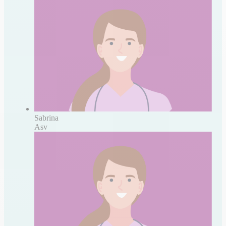
Sabrina
Asv