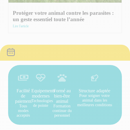
Protéger votre animal contre les parasites :
un geste essentiel toute l’année
Lire l'article
Facilité
Equipements
Formé au
Structure adaptée
de
modernes
bien-être
Pour soigner votre
animal dans les
paiement
Technologies
animal
meilleures conditions
de pointe
Tous
Formation
modes
continue du
acceptés
personnel