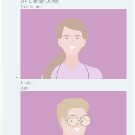
DV Donnay Olivier
Vétérinaire
Jessica
Asv