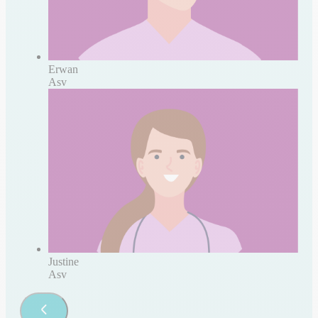
Erwan
Asv
Justine
Asv