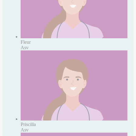
Fleur
Asv
Priscilla
Asv