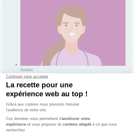
Justine
Asv