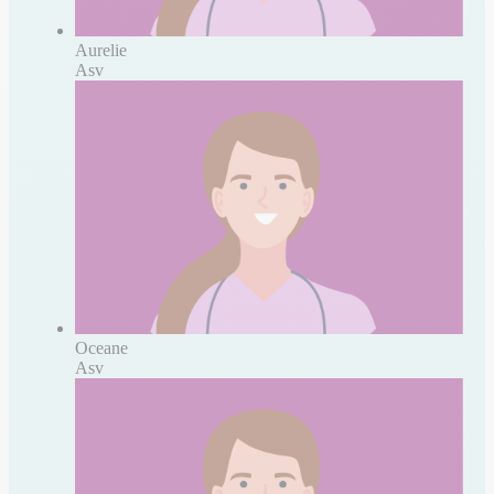
Aurelie
Asv
Oceane
Asv