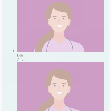
Lea
Asv