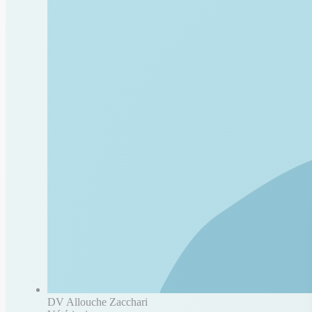
DV Allouche Zacchari