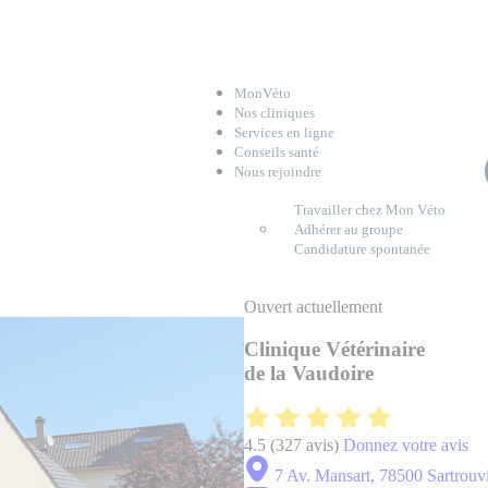
MonVéto
Nos cliniques
Services en ligne
Conseils santé
Nous rejoindre
Travailler chez Mon Véto
Adhérer au groupe
Candidature spontanée
Ouvert actuellement
Clinique Vétérinaire
de la Vaudoire
4.5
(327 avis)
Donnez votre avis
7 Av. Mansart, 78500 Sartrouvi