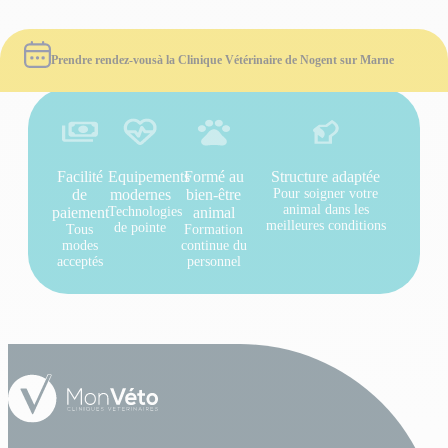
Prendre rendez-vous
à la Clinique Vétérinaire de Nogent sur Marne
Facilité
Equipements
Formé au
Structure adaptée
de
modernes
bien-être
Pour soigner votre
animal dans les
paiement
Technologies
animal
meilleures conditions
de pointe
Tous
Formation
modes
continue du
acceptés
personnel