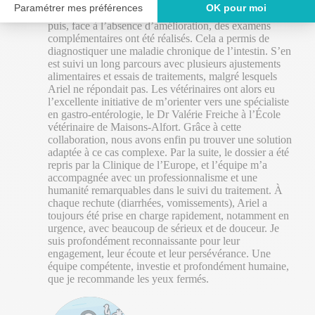
attention et bienveillance. L’équipe a d’abord mis en
place un traitement symptomatique pour la soulager,
puis, face à l’absence d’amélioration, des examens
complémentaires ont été réalisés. Cela a permis de
diagnostiquer une maladie chronique de l’intestin. S’en
est suivi un long parcours avec plusieurs ajustements
alimentaires et essais de traitements, malgré lesquels
Ariel ne répondait pas. Les vétérinaires ont alors eu
l’excellente initiative de m’orienter vers une spécialiste
en gastro-entérologie, le Dr Valérie Freiche à l’École
vétérinaire de Maisons-Alfort. Grâce à cette
collaboration, nous avons enfin pu trouver une solution
adaptée à ce cas complexe. Par la suite, le dossier a été
repris par la Clinique de l’Europe, et l’équipe m’a
accompagnée avec un professionnalisme et une
humanité remarquables dans le suivi du traitement. À
chaque rechute (diarrhées, vomissements), Ariel a
toujours été prise en charge rapidement, notamment en
urgence, avec beaucoup de sérieux et de douceur. Je
suis profondément reconnaissante pour leur
engagement, leur écoute et leur persévérance. Une
équipe compétente, investie et profondément humaine,
que je recommande les yeux fermés.