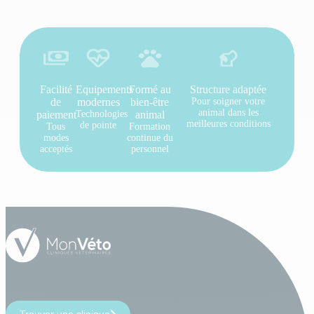
Facilité
Equipements
Formé au
Structure adaptée
de
modernes
bien-être
Pour soigner votre
animal dans les
paiement
Technologies
animal
meilleures conditions
de pointe
Tous
Formation
modes
continue du
acceptés
personnel
Trouver une clinique