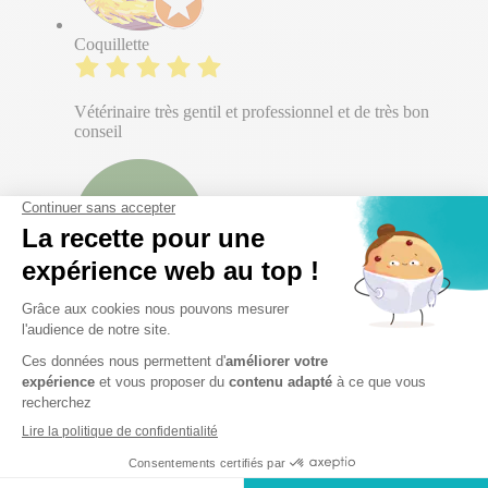
Coquillette
Vétérinaire très gentil et professionnel et de très bon
conseil
Maïa DUTRANNOY
Je recommande vivement la Clinique Vétérinaire de
l’Europe ! Un immense merci à toute l’équipe pour la
prise en charge exceptionnelle de ma petite Ariel.
Depuis que je l’ai adoptée, Ariel souffrait de selles très
liquides, ne grandissait pas et ne prenait pas de poids.
Dès notre première visite, nous avons été écoutés avec