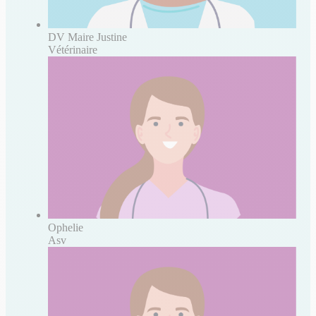
DV Maire Justine
Vétérinaire
Ophelie
Asv