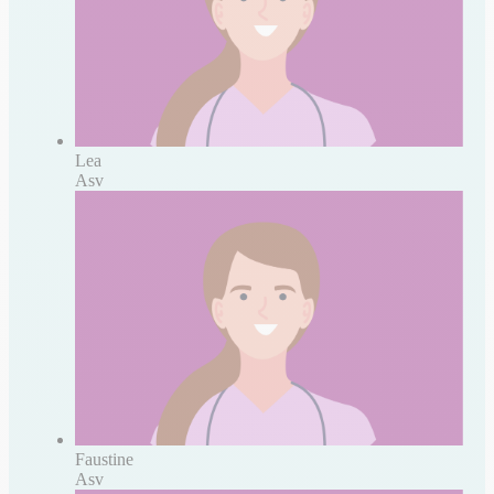
Lea
Asv
Faustine
Asv