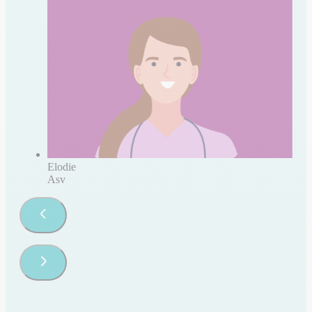
Elodie
Asv