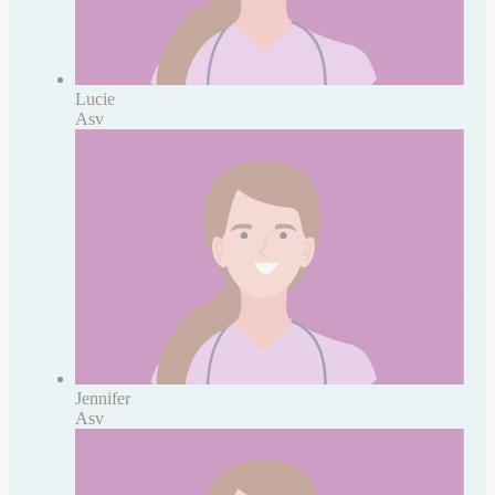
Lucie
Asv
Jennifer
Asv