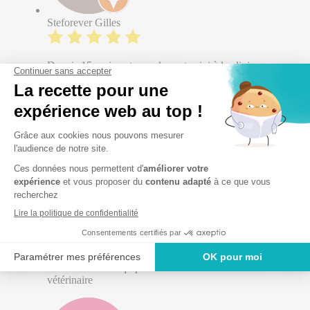
Steforever Gilles
Depuis 15 mois notre cocker est suivi à la clinique
vétérinaire des 3 IFS. Nous en sommes très satisfaits et
Aby fait la fête en arrivant à chaque fois. Douceur,
compréhension, explications... à chaque visite. Nous
recommandons vivement cette clinique.
Marvin Vallet
Très très bonne équipe de vétérinaire et d'auxiliaire
vétérinaire