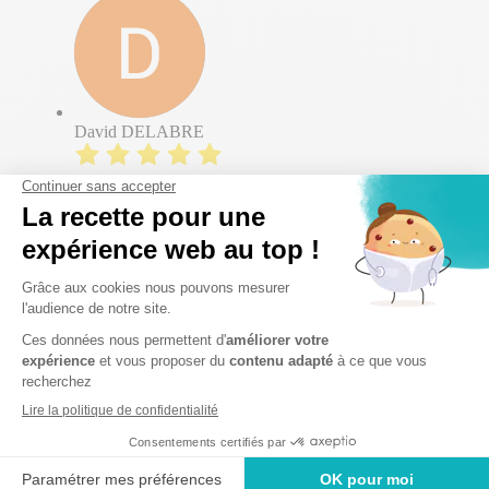
David DELABRE
Les vétérinaires de ce cabinet suivent mes animaux
depuis plus de 20 ans maintenant. J’ai depuis déménagé
à une vingtaine de kilomètres de Wavrin et je continue à
y venir,.
josiane DUFOUR