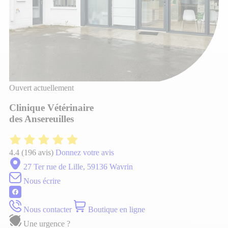
Ouvert actuellement
Clinique Vétérinaire
des Ansereuilles
4.4
(196 avis)
Donnez votre avis
27 Ter rue de Lille, 59136 Wavrin
Nous écrire
Nous contacter
Boutique en ligne
Une urgence ?