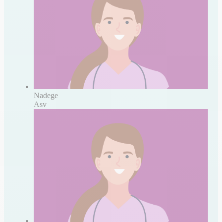
Nadege
Asv