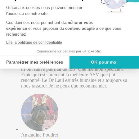
Caroline C
Je ne connais pas assez de qualités pour décrire la
clinique des Chartreux. J’y emmène (trop)
régulièrement Léon (cf le chat mignon en photo) et ils
m’ont sauvé pas mal de fois. Une mention spéciale à
Emie qui est surement la meilleure ASV que j’ai
rencontré. Le Dr Latil est très humaine et a toujours su
nous rassurer. Je ne peux que recommander.
Amandine Poudret