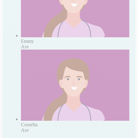
Emmy
Asv
Cornélia
Asv