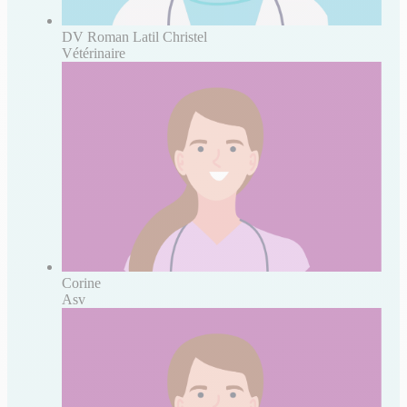
DV Roman Latil Christel
Vétérinaire
Corine
Asv