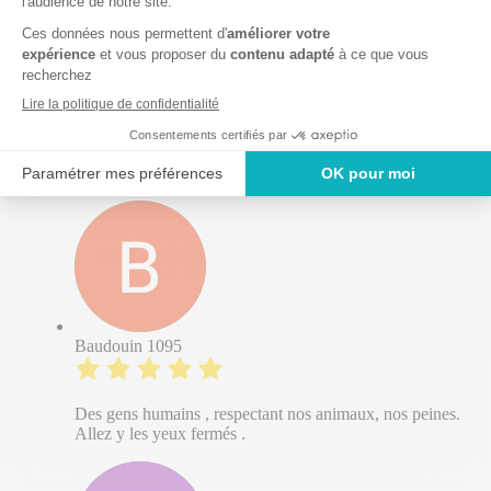
à peine une heure, ce qui a été un vrai soulagement
dans l’urgence de la situation. La vétérinaire a été d’une
douceur et d’une délicatesse incroyables et nous a laissé
tout le temps dont nous avions besoin pour lui dire au
revoir, sans aucune précipitation. Dans des moments
aussi difficiles, c’est précieux de se sentir entouré de
personnes compatissantes, humaines et respectueuses
de notre peine. Merci du fond du cœur pour votre
accompagnement.
Baudouin 1095
Des gens humains , respectant nos animaux, nos peines.
Allez y les yeux fermés .