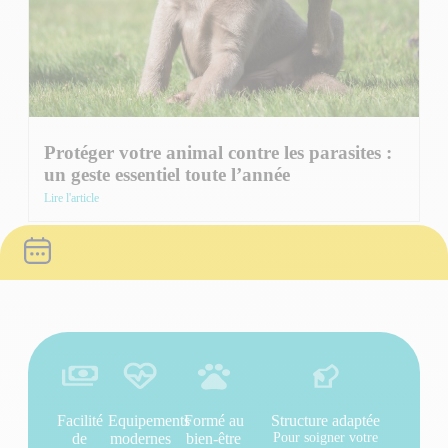
Protéger votre animal contre les parasites :
un geste essentiel toute l’année
Lire l'article
Facilité
Equipements
Formé au
Structure adaptée
de
modernes
bien-être
Pour soigner votre