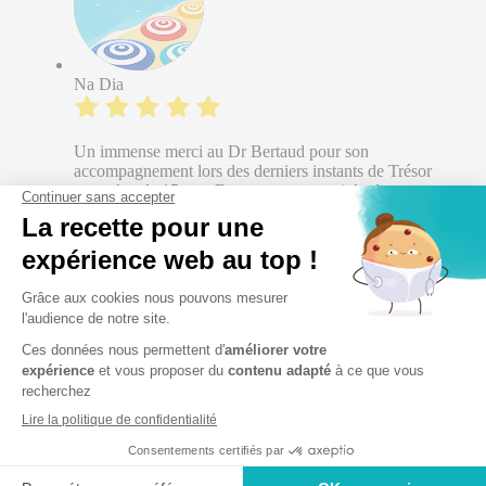
Na Dia
Un immense merci au Dr Bertaud pour son
accompagnement lors des derniers instants de Trésor
mon chat de 15 ans. Dans ce moment si douloureux,
elle a su trouver les mots justes, avec une douceur et
une empathie qui m'ont profondément touchée. Merci
d'avoir rendu ce départ si serein. Je remercie aussi le
personnel d'accueil.
Bruno Moisan