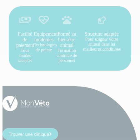
Facilité
Equipements
Formé au
Structure adaptée
de
modernes
bien-être
Pour soigner votre
animal dans les
paiement
Technologies
animal
meilleures conditions
de pointe
Tous
Formation
modes
continue du
acceptés
personnel
Trouver une clinique