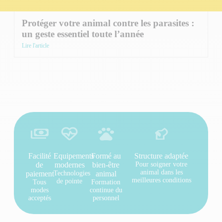
Protéger votre animal contre les parasites :
un geste essentiel toute l’année
Lire l'article
Facilité
Equipements
Formé au
Structure adaptée
de
modernes
bien-être
Pour soigner votre
animal dans les
paiement
Technologies
animal
meilleures conditions
de pointe
Tous
Formation
modes
continue du
acceptés
personnel