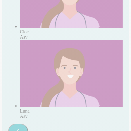
Cloe
Asv
Luna
Asv