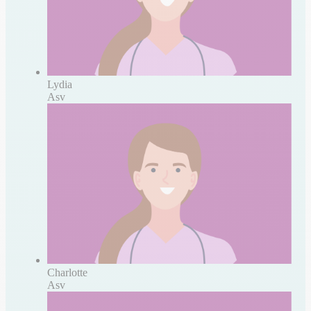
Lydia
Asv
Charlotte
Asv