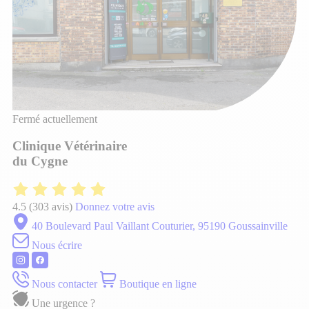
Fermé actuellement
Clinique Vétérinaire
du Cygne
4.5
(303 avis)
Donnez votre avis
40 Boulevard Paul Vaillant Couturier, 95190 Goussainville
Nous écrire
Nous contacter
Boutique en ligne
Une urgence ?