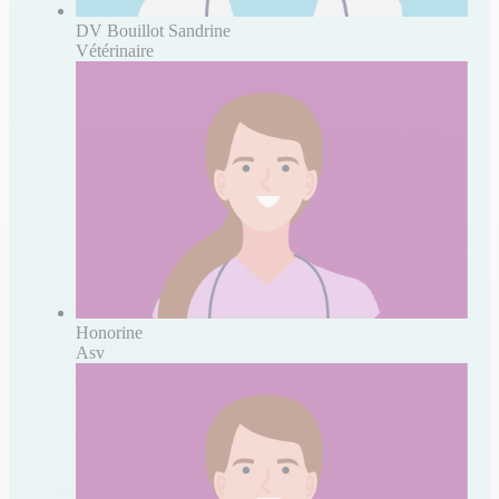
DV Bouillot Sandrine
Vétérinaire
Honorine
Asv