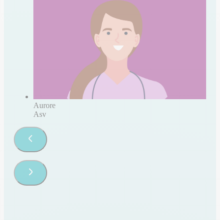
Aurore
Asv