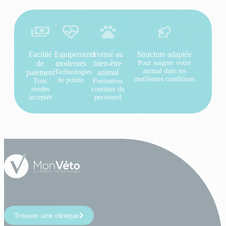
Facilité
Equipements
Formé au
Structure adaptée
de
modernes
bien-être
Pour soigner votre
animal dans les
paiement
Technologies
animal
meilleures conditions
de pointe
Tous
Formation
modes
continue du
acceptés
personnel
Trouver une clinique