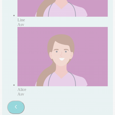
Line
Asv
Alice
Asv