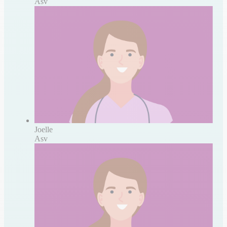
Asv
Joelle
Asv