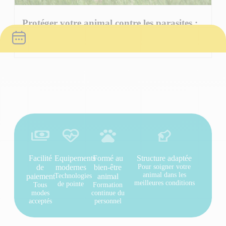
Protéger votre animal contre les parasites :
un geste essentiel toute l’année
Lire l'article
Facilité
Equipements
Formé au
Structure adaptée
de
modernes
bien-être
Pour soigner votre
animal dans les
paiement
Technologies
animal
meilleures conditions
de pointe
Tous
Formation
modes
continue du
acceptés
personnel