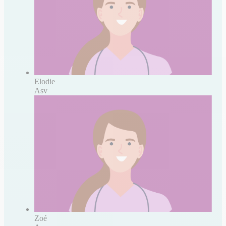
Elodie
Asv
Zoé