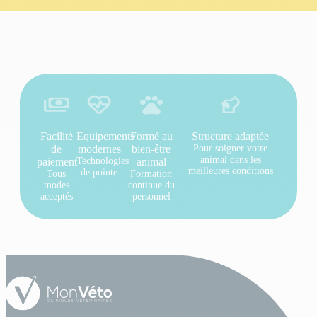
Facilité
Equipements
Formé au
Structure adaptée
de
modernes
bien-être
Pour soigner votre
animal dans les
paiement
Technologies
animal
meilleures conditions
de pointe
Tous
Formation
modes
continue du
acceptés
personnel