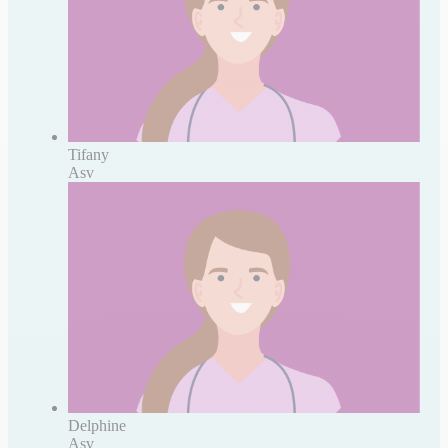
Tifany
Asv
Delphine
Asv