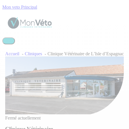
Mon veto Principal
Accueil
Cliniques
Clinique Vétérinaire de L’Isle d’Espagnac
Fermé actuellement
Clinique Vétérinaire