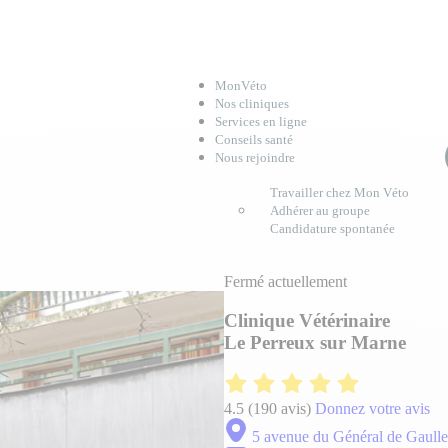
MonVéto
Nos cliniques
Services en ligne
Conseils santé
Nous rejoindre
Travailler chez Mon Véto
Adhérer au groupe
Candidature spontanée
Fermé actuellement
Clinique Vétérinaire
Le Perreux sur Marne
4.5
(190 avis)
Donnez votre avis
5 avenue du Général de Gaull