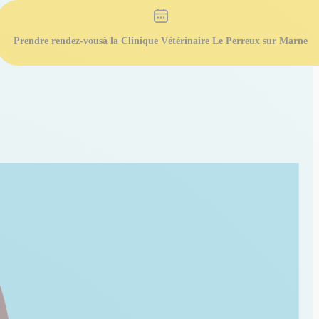
Prendre rendez-vous
à la Clinique Vétérinaire Le Perreux sur Marne