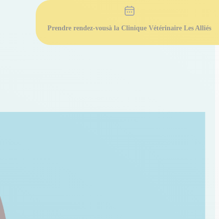
Prendre rendez-vous
à la Clinique Vétérinaire Les Alliés