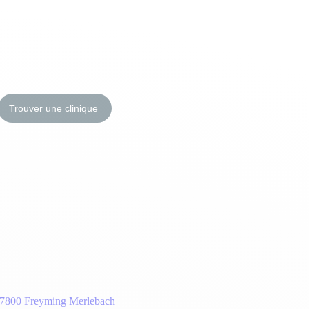
Trouver une clinique
57800 Freyming Merlebach