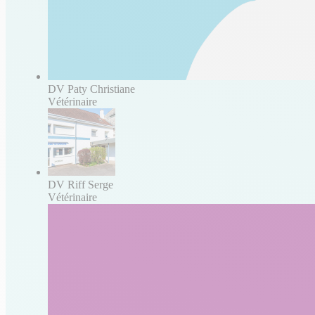
DV Paty Christiane
Vétérinaire
DV Riff Serge
Vétérinaire