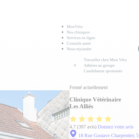
MonVéto
Nos cliniques
Services en ligne
Conseils santé
Nous rejoindre
Travailler chez Mon Véto
Adhérer au groupe
Candidature spontanée
Fermé actuellement
Clinique Vétérinaire
Les Alliés
4.7
(397 avis)
Donnez votre avis
18 Rue Gustave Charpentier, 