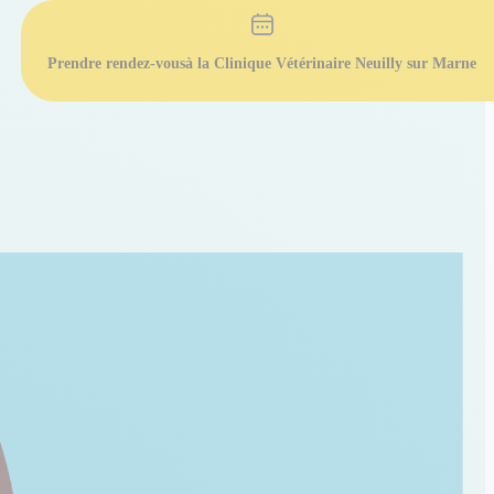
Prendre rendez-vous
à la Clinique Vétérinaire Neuilly sur Marne