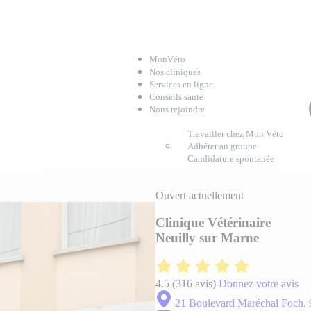
MonVéto
Nos cliniques
Services en ligne
Conseils santé
Nous rejoindre
Travailler chez Mon Véto
Adhérer au groupe
Candidature spontanée
Ouvert actuellement
Clinique Vétérinaire
Neuilly sur Marne
4.5
(316 avis)
Donnez votre avis
21 Boulevard Maréchal Foch, 