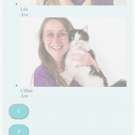
Léa
Asv
Céline
Asv