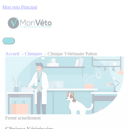
Mon veto Principal
Accueil
Cliniques
Clinique Vétérinaire Patton
Fermé actuellement
Clinique Vétérinaire