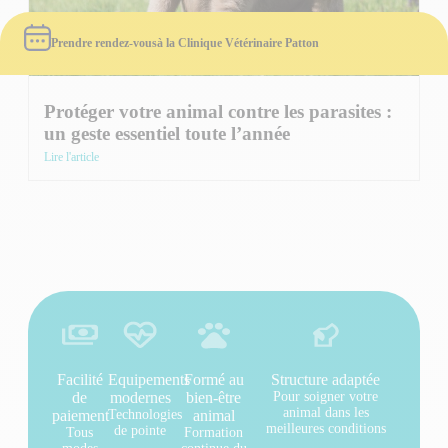
Prendre rendez-vous
à la Clinique Vétérinaire Patton
Protéger votre animal contre les parasites :
un geste essentiel toute l’année
Lire l'article
Facilité
Equipements
Formé au
Structure adaptée
de
modernes
bien-être
Pour soigner votre
animal dans les
paiement
Technologies
animal
meilleures conditions
de pointe
Tous
Formation