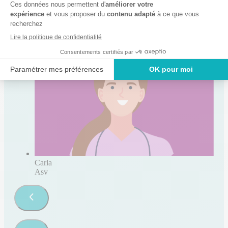
Morgane
Asv
Carla
Asv