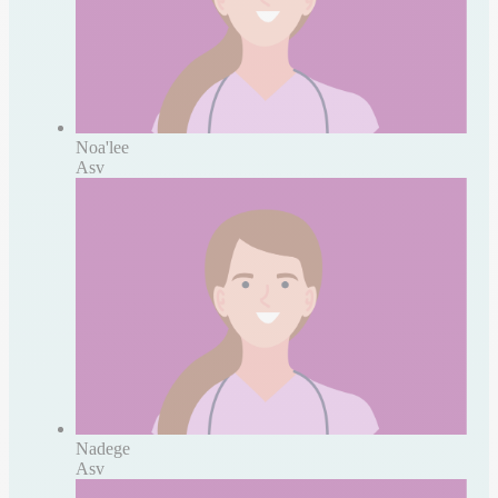
Noa'lee
Asv
Nadege
Asv