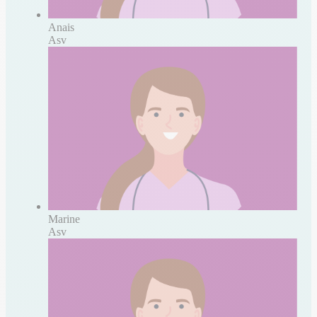
Anais
Asv
Marine
Asv