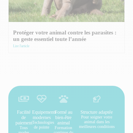
Protéger votre animal contre les parasites :
un geste essentiel toute l’année
Lire l'article
Facilité
Equipements
Formé au
Structure adaptée
de
modernes
bien-être
Pour soigner votre
animal dans les
paiement
Technologies
animal
meilleures conditions
de pointe
Tous
Formation
modes
continue du