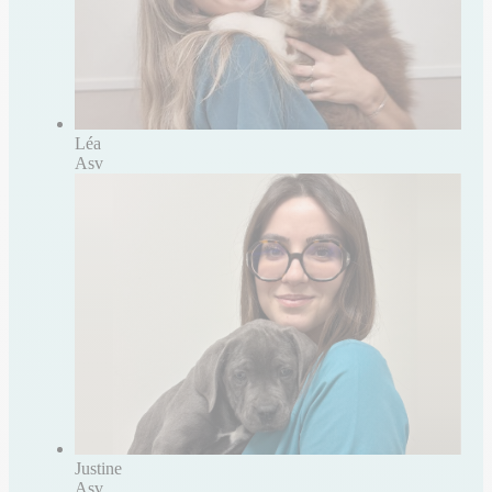
Léa
Asv
Justine
Asv