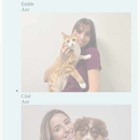
Emilie
Asv
Cloé
Asv