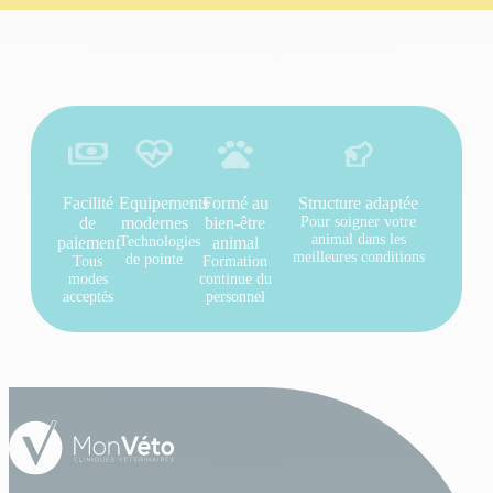
Facilité
Equipements
Formé au
Structure adaptée
de
modernes
bien-être
Pour soigner votre
animal dans les
paiement
Technologies
animal
meilleures conditions
de pointe
Tous
Formation
modes
continue du
acceptés
personnel