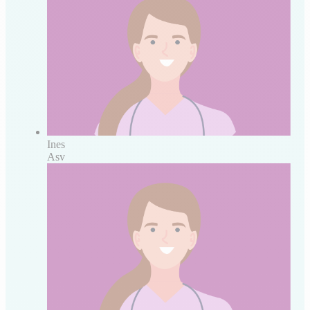
Ines
Asv