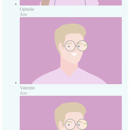
Ophelie
Asv
Valentin
Asv