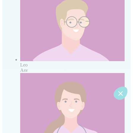
Leo
Asv