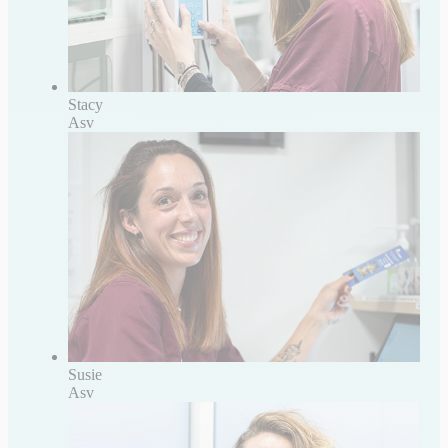
Stacy
Asv
Susie
Asv