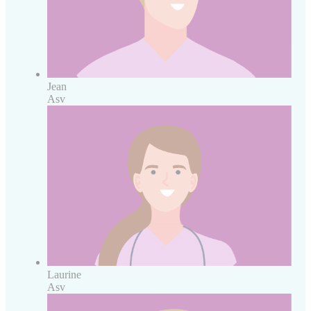
Jean
Asv
Laurine
Asv