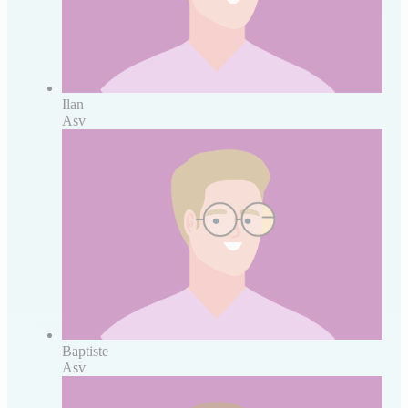
Ilan
Asv
Baptiste
Asv