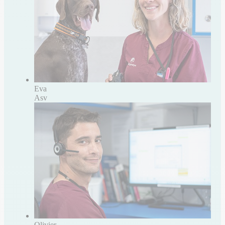
Eva
Asv
Olivier