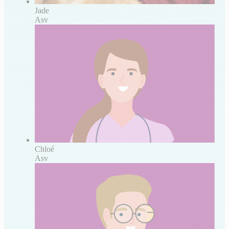
Jade
Asv
Chloé
Asv