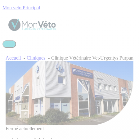
Mon veto Principal
Accueil
Cliniques
Clinique Vétérinaire Vet-Urgentys Purpan
Fermé actuellement