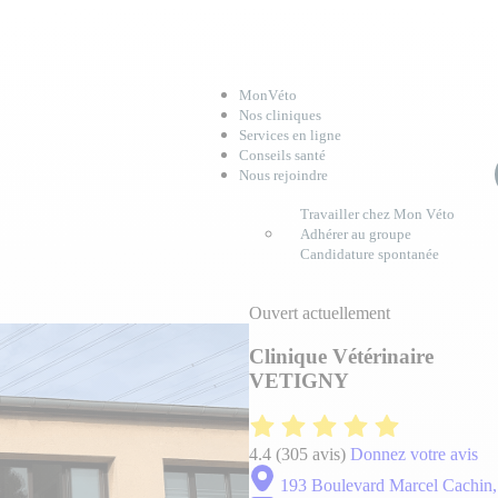
MonVéto
Nos cliniques
Services en ligne
Conseils santé
Nous rejoindre
Travailler chez Mon Véto
Adhérer au groupe
Candidature spontanée
Ouvert actuellement
Clinique Vétérinaire
VETIGNY
4.4
(305 avis)
Donnez votre avis
193 Boulevard Marcel Cachin,