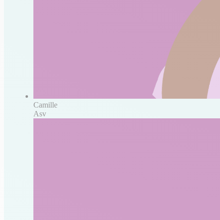
Camille
Asv