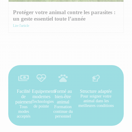
Protéger votre animal contre les parasites :
un geste essentiel toute l’année
Lire l'article
Facilité
Equipements
Formé au
Structure adaptée
de
modernes
bien-être
Pour soigner votre
animal dans les
paiement
Technologies
animal
meilleures conditions
de pointe
Tous
Formation
modes
continue du
acceptés
personnel