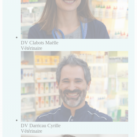
DV Clabots Maëlle
Vétérinaire
DV Darricau Cyrille
Vétérinaire