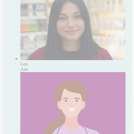
Lea
Asv