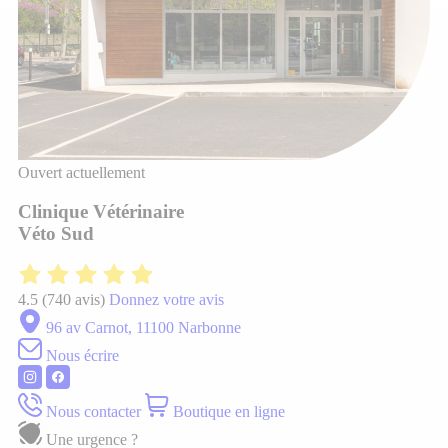
Ouvert actuellement
Clinique Vétérinaire
Véto Sud
4.5
(740 avis)
Donnez votre avis
96 av Carnot, 11100 Narbonne
Nous écrire
Nous contacter
Boutique en ligne
Une urgence ?