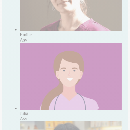
Emilie
Asv
Julia
Asv