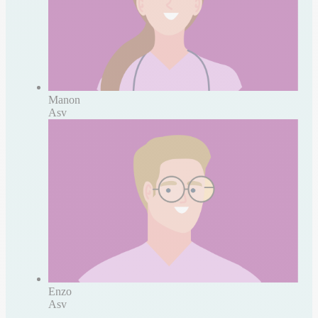
Manon
Asv
Enzo
Asv