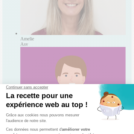
Amelie
Asv
Marine
Asv