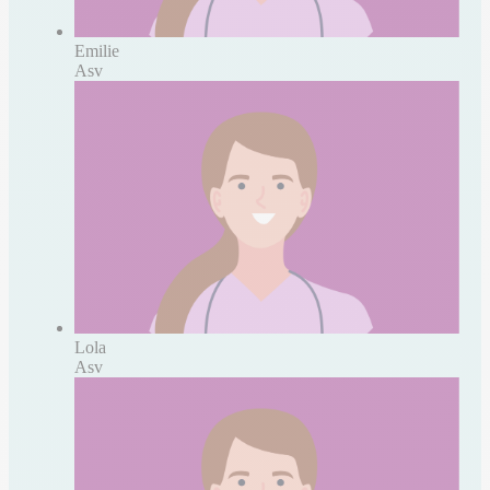
Emilie
Asv
Lola
Asv