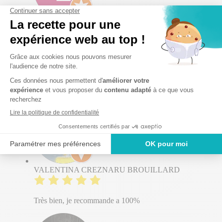
Little Endless
Nous sommes venus en urgence un dimanche pour
notre chat Asha . Elle était très mal au point et nous
nous imaginions au pire. La vétérinaire que nous avons
eue a su immédiatement trouver le problème. Notre chat
va beaucoup mieux, un grand merci à l'équipe
VALENTINA CREZNARU BROUILLARD
Très bien, je recommande a 100%