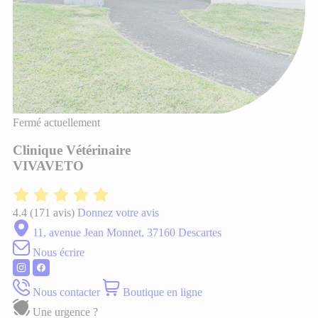
Fermé actuellement
Clinique Vétérinaire
VIVAVETO
4.4
(171 avis)
Donnez votre avis
11, avenue Jean Monnet, 37160 Descartes
Nous écrire
Nous contacter
Boutique en ligne
Une urgence ?