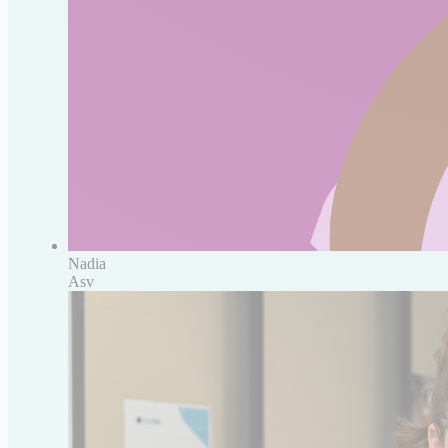
Nadia
Asv