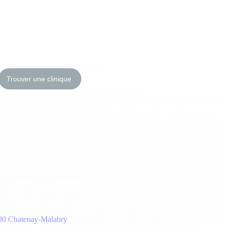
Trouver une clinique
y
290 Chatenay-Malabry