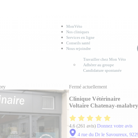
MonVéto
Nos cliniques
Services en ligne
Conseils santé
Nous rejoindre
Travailler chez Mon Véto
Adhérer au groupe
Candidature spontanée
bry
Fermé actuellement
Clinique Vétérinaire
Voltaire Chatenay-malabr
4.6
(261 avis)
Donnez votre avis
4 rue du Dr le Savoureux, 92