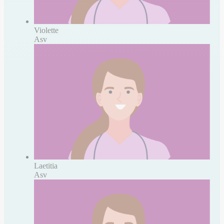
Violette
Asv
Laetitia
Asv