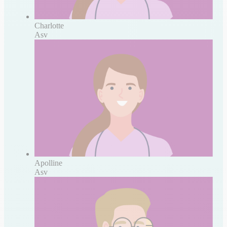
Charlotte
Asv
Apolline
Asv