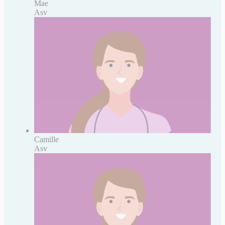
Mae
Asv
Camille
Asv