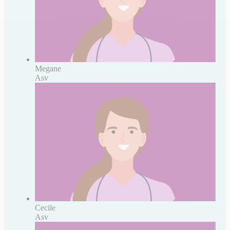
Megane
Asv
Cecile
Asv