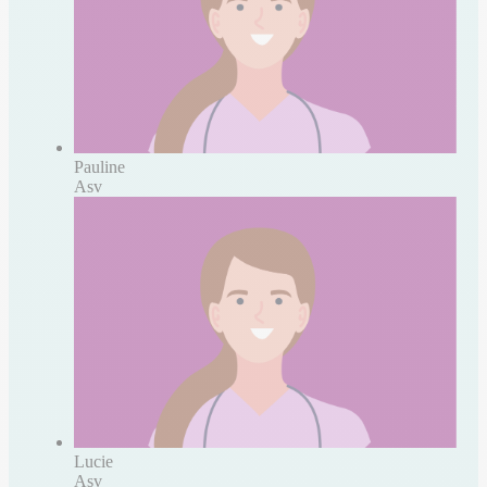
Pauline
Asv
Lucie
Asv