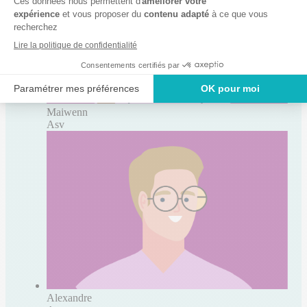
Maiwenn
Asv
Alexandre