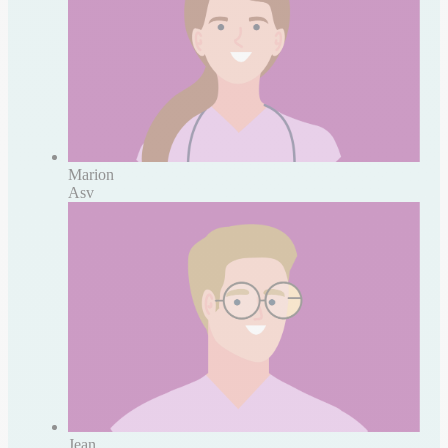
Marion
Asv
Jean