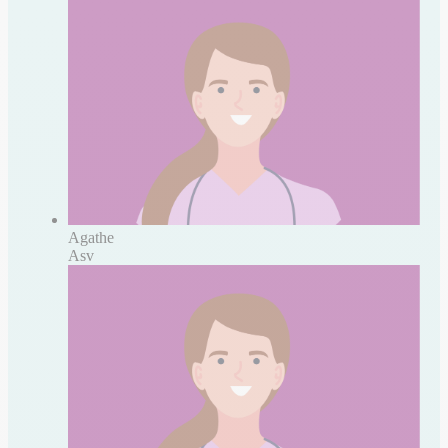
Agathe
Asv