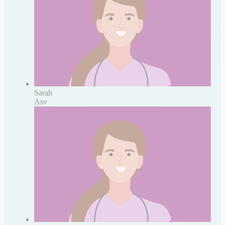
Sarah
Asv