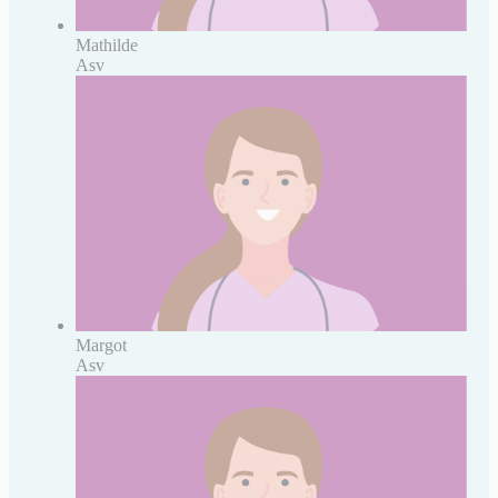
Mathilde
Asv
Margot
Asv