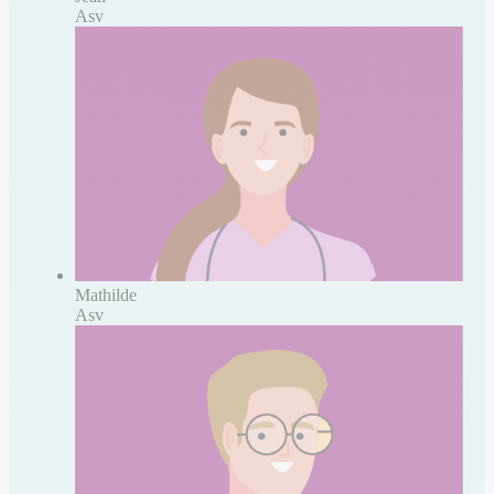
Asv
Mathilde
Asv