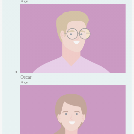
Asv
Oscar
Asv