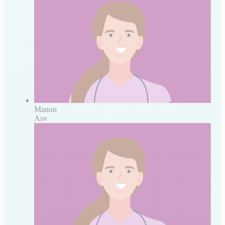
Manon
Asv