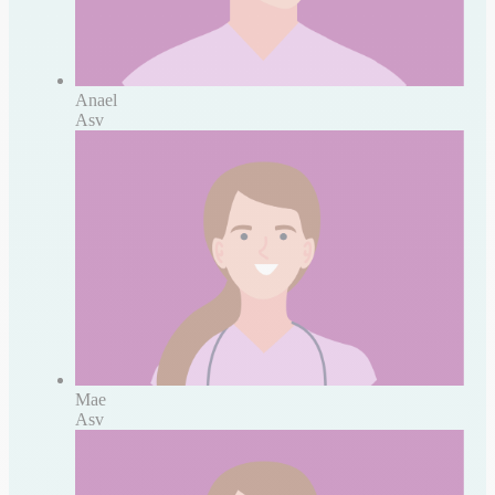
Anael
Asv
Mae
Asv