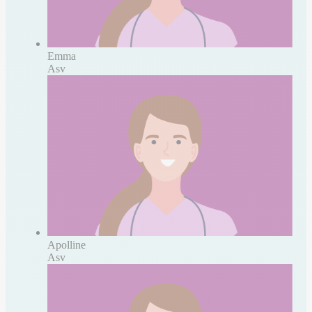
Emma
Asv
Apolline
Asv