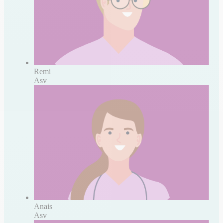
Remi
Asv
Anais
Asv