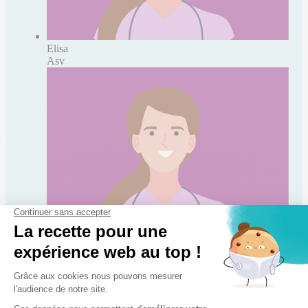
Elisa
Asv
Manon
Asv