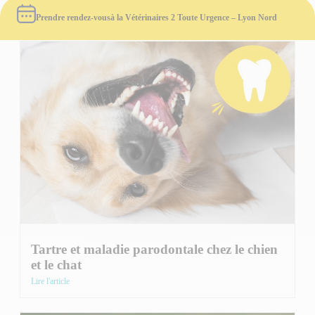
Prendre rendez-vous
à la Vétérinaires 2 Toute Urgence – Lyon Nord
Tous nos conseils
Tartre et maladie parodontale chez le chien
et le chat
Lire l'article