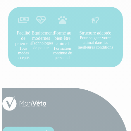
Facilité
Equipements
Formé au
Structure adaptée
de
modernes
bien-être
Pour soigner votre
animal dans les
paiement
Technologies
animal
meilleures conditions
de pointe
Tous
Formation
modes
continue du
acceptés
personnel