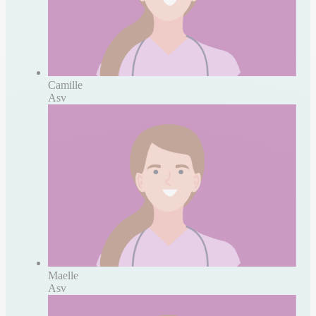
Camille
Asv
Maelle
Asv