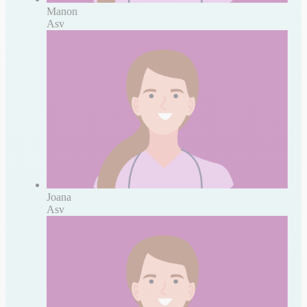
Manon
Asv
Joana
Asv