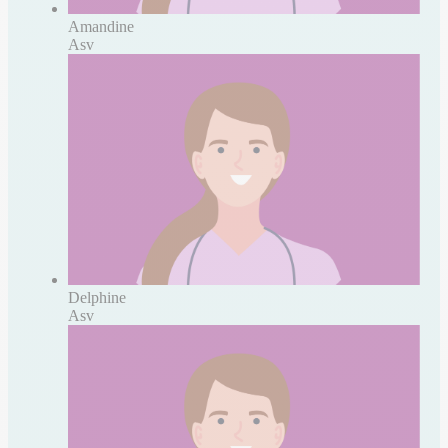
Amandine
Asv
Delphine
Asv