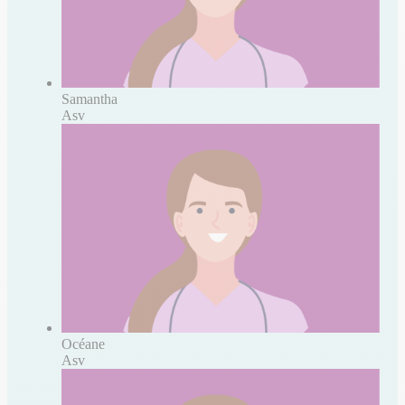
Samantha
Asv
Océane
Asv