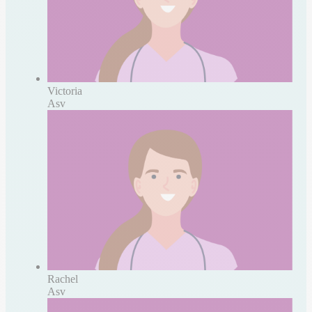
Victoria
Asv
Rachel
Asv