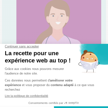
Sarah
Asv