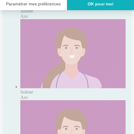
Justine
Asv
Solene
Asv