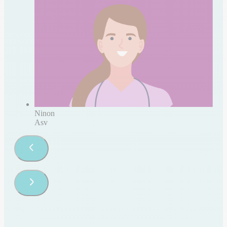
Ninon
Asv