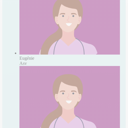
Eugénie
Asv