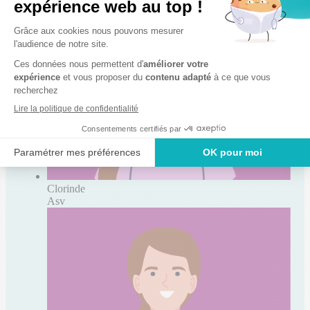
Laurie
Asv
Clorinde
Asv