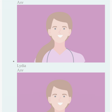
Asv
Lydia
Asv