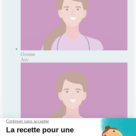
Oceane
Asv