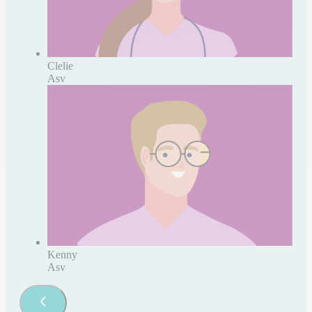
Clelie
Asv
Kenny
Asv