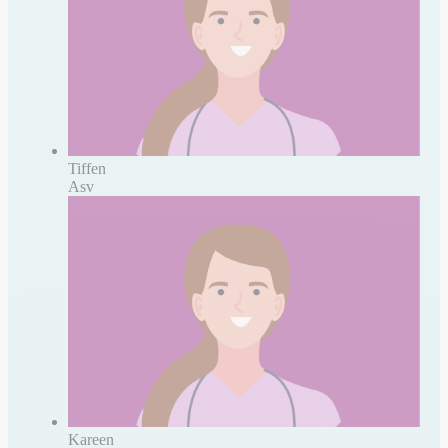
Tiffen
Asv
Kareen