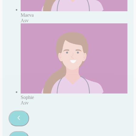
Maeva
Asv
Sophie
Asv